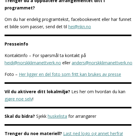
Trenger du å oppdatere arrangementet ditt i
programmet?
Om du har endelig programtekst, facebookevent eller har funnet
et bilde som passer, send det til
hei@nkn.no
Presseinfo
Kontaktinfo – For spørsmål ta kontakt på
heidi@norskklimanettverk.no
eller
anders@norskklimanettverk.no
Foto –
Her ligger en del foto som fritt kan brukes av presse
Vil du aktivere ditt lokalmiljø?
Les her om hvordan du kan
gjøre noe selv
!
Skal du bidra?
Sjekk
huskelista
for arrangører
Trenger du noe materiell?
Last ned logo og annet herfra!