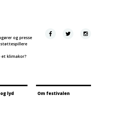
ngører og presse
støttespillere
e et klimakor?
 og lyd
Om festivalen