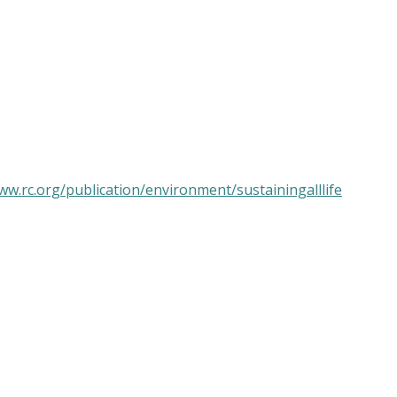
ite
ww.rc.org/publication/environment/sustainingalllife