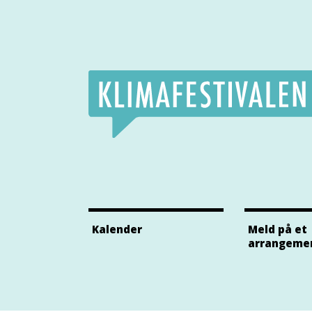
Klimafestivalens Facebook side
Klimafestivalens Twitter side
Klimafestivalens Instagram side
Kalender
Meld på et
arrangeme