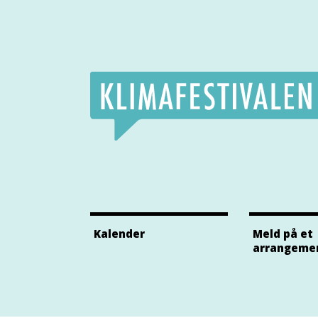
Klimafestivalens Facebook side
Klimafestivalens Twitter side
Klimafestivalens Instagram side
Kalender
Meld på et
arrangeme