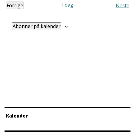
I dag
Forrige
Neste
Arrangementer
Arra
Abonner på kalender
Kalender