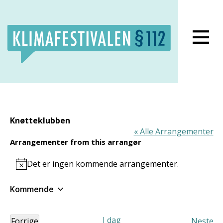
Lukk meny
Knøtteklubben
« Alle Arrangementer
Arrangementer from this arrangør
Det er ingen kommende arrangementer.
Notice
Kommende
Velg
dato.
I dag
Forrige
Neste