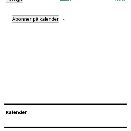
Arrangementer
Arra
Abonner på kalender
Kalender