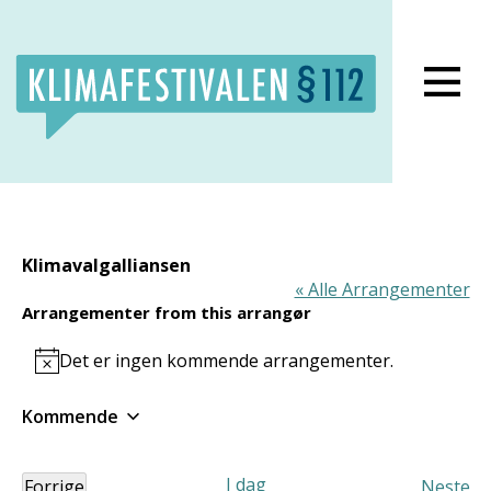
Lukk meny
Klimavalgalliansen
« Alle Arrangementer
Arrangementer from this arrangør
Det er ingen kommende arrangementer.
Notice
Kommende
Velg
dato.
I dag
Forrige
Neste