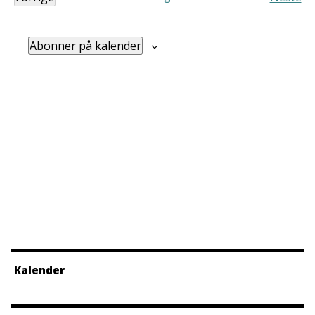
Arrangementer
Arra
Abonner på kalender
Kalender