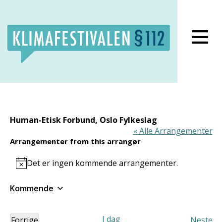
Lukk meny
Human-Etisk Forbund, Oslo Fylkeslag
« Alle Arrangementer
Arrangementer from this arrangør
Det er ingen kommende arrangementer.
Notice
Kommende
Velg
dato.
I dag
Forrige
Neste