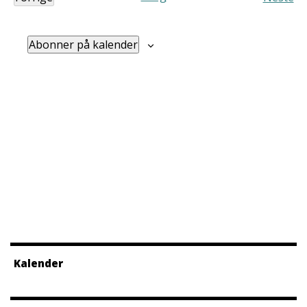
Arrangementer
Arra
Abonner på kalender
Kalender