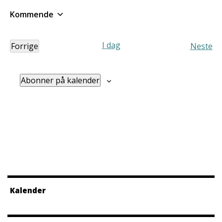
Kommende
Velg
dato.
I dag
Forrige
Neste
Arrangementer
Arra
Abonner på kalender
Kalender