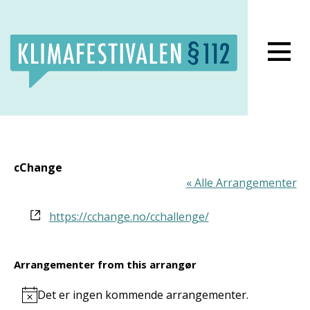
Lukk meny
cChange
« Alle Arrangementer
Website
https://cchange.no/cchallenge/
Arrangementer from this arrangør
Det er ingen kommende arrangementer.
Notice