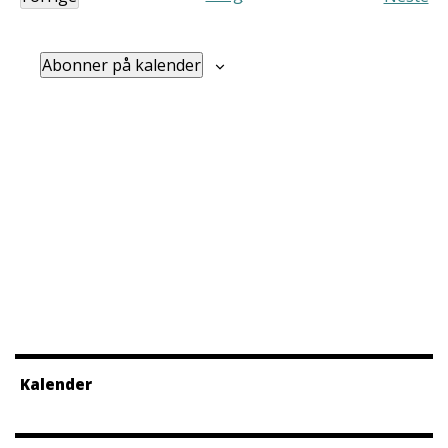
Arrangementer
Arra
Abonner på kalender
Kalender