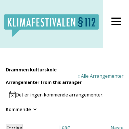
Lukk meny
Drammen kulturskole
« Alle Arrangementer
Arrangementer from this arrangør
Det er ingen kommende arrangementer.
Notice
Kommende
Velg
dato.
I dag
Forrige
Neste