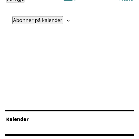
Arrangementer
Arra
Abonner på kalender
Kalender