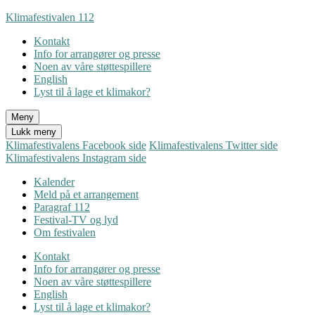
Gå
Klimafestivalen 112
til
Kontakt
innhold
Info for arrangører og presse
Noen av våre støttespillere
English
Lyst til å lage et klimakor?
Meny
Lukk meny
Klimafestivalens Facebook side
Klimafestivalens Twitter side
Klimafestivalens Instagram side
Kalender
Meld på et arrangement
Paragraf 112
Festival-TV og lyd
Om festivalen
Kontakt
Info for arrangører og presse
Noen av våre støttespillere
English
Lyst til å lage et klimakor?