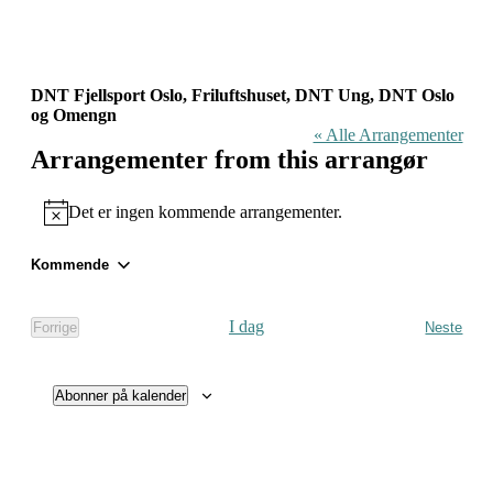
DNT Fjellsport Oslo, Friluftshuset, DNT Ung, DNT Oslo
og Omengn
« Alle Arrangementer
Arrangementer from this arrangør
Det er ingen kommende arrangementer.
Notice
Kommende
Velg
dato.
I dag
Forrige
Neste
Arrangementer
Arrang
Abonner på kalender