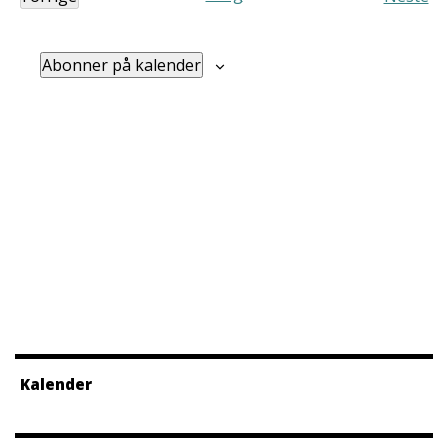
Arrangementer
Arra
Abonner på kalender
Kalender