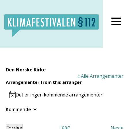
Lukk meny
Den Norske Kirke
« Alle Arrangementer
Arrangementer from this arrangør
Det er ingen kommende arrangementer.
Notice
Kommende
Velg
dato.
I dag
Forrige
Neste