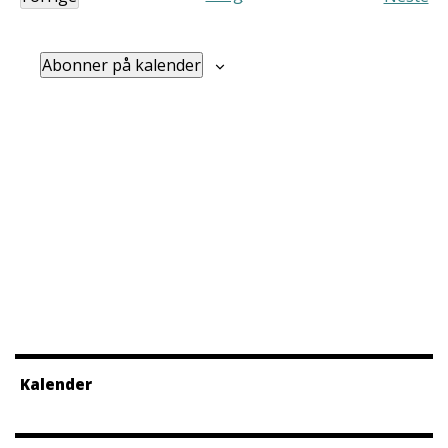
Arrangementer
Arra
Abonner på kalender
Kalender