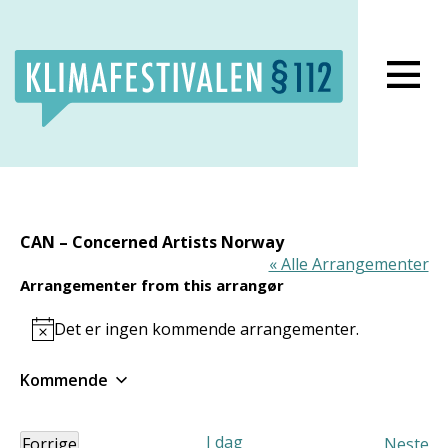
Lukk meny
CAN – Concerned Artists Norway
« Alle Arrangementer
Arrangementer from this arrangør
Det er ingen kommende arrangementer.
Notice
Kommende
Velg
dato.
I dag
Forrige
Neste