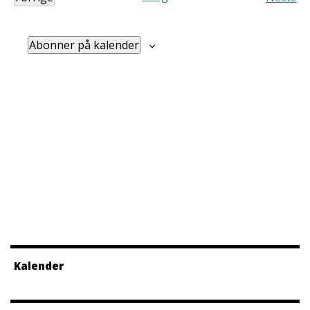
Arrangementer
Arra
Abonner på kalender
Kalender