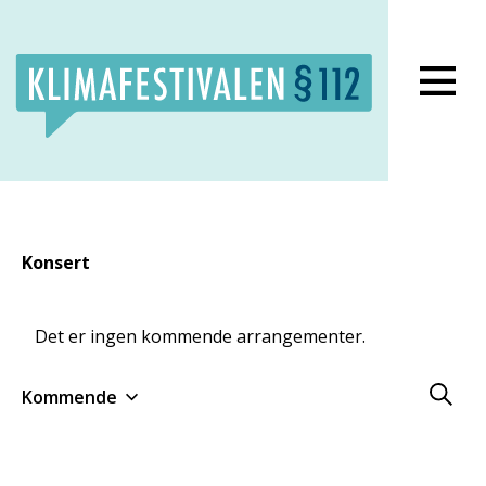
Lukk meny
Konsert
Det er ingen kommende arrangementer.
Arrang
Kommende
Search
Velg
Søk
and
dato.
Views
Naviga