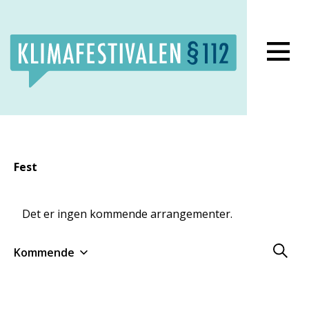
Lukk meny
Fest
Det er ingen kommende arrangementer.
Arrang
Kommende
Search
Velg
Søk
and
dato.
Views
Naviga