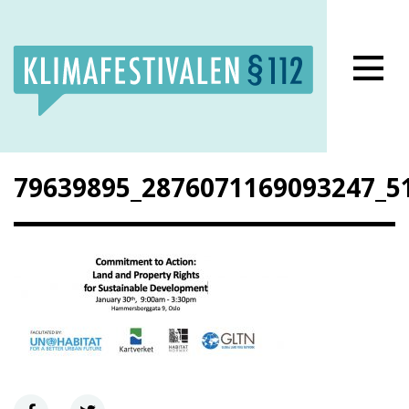
ns Facebook side
Klimafestivalens Twitter side
Klimafestivalens Instagram side
79639895_2876071169093247_5