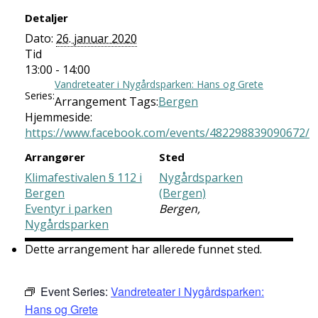
Detaljer
Dato:
26. januar 2020
Tid
13:00 - 14:00
Vandreteater i Nygårdsparken: Hans og Grete
Series:
Arrangement Tags:
Bergen
Hjemmeside:
https://www.facebook.com/events/482298839090672/
Arrangører
Sted
Klimafestivalen § 112 i
Nygårdsparken
Bergen
(Bergen)
Eventyr i parken
Bergen
,
Nygårdsparken
Dette arrangement har allerede funnet sted.
Event Series:
Vandreteater i Nygårdsparken:
Hans og Grete