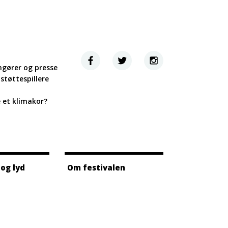
ngører og presse
støttespillere
e et klimakor?
 og lyd
Om festivalen