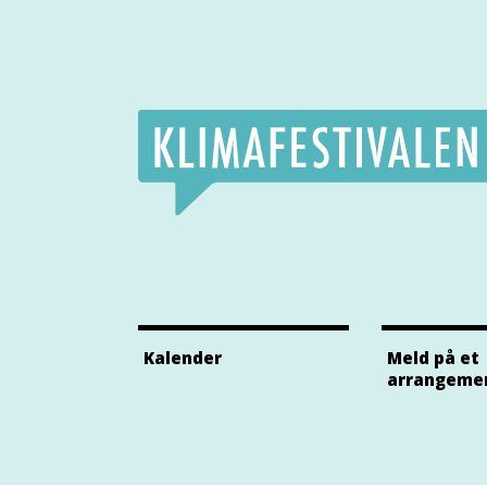
Klimafestivalens Facebook side
Klimafestivalens Twitter side
Klimafestivalens Instagram side
Kalender
Meld på et
arrangeme