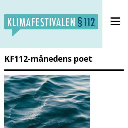
Lukk meny
KF112-månedens poet