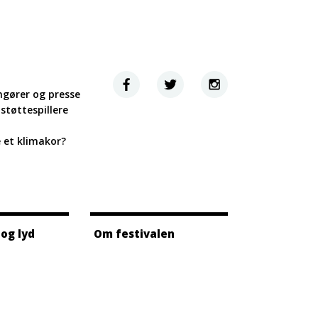
ngører og presse
støttespillere
e et klimakor?
 og lyd
Om festivalen