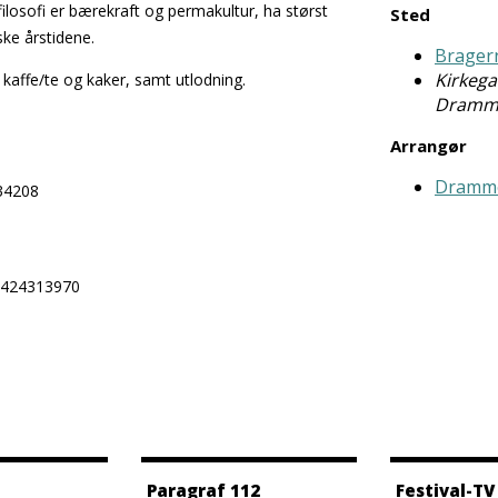
filosofi er bærekraft og permakultur, ha størst
Sted
ske årstidene.
Brager
Kirkega
 kaffe/te og kaker, samt utlodning.
Dramm
Arrangør
Dramme
34208
70424313970
Paragraf 112
Festival-TV