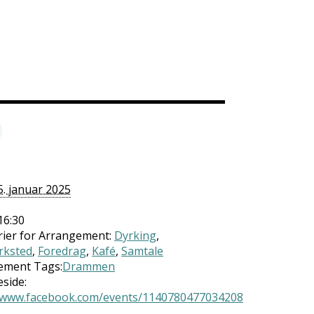
5. januar 2025
16:30
ier for Arrangement:
Dyrking
,
rksted
,
Foredrag
,
Kafé
,
Samtale
ement Tags:
Drammen
side:
//www.facebook.com/events/1140780477034208