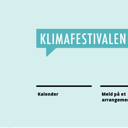
Klimafestivalens Facebook side
Klimafestivalens Twitter side
Klimafestivalens Instagram side
Kalender
Meld på et
arrangeme