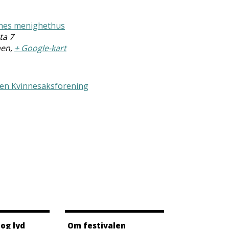
nes menighethus
ta 7
en
,
+ Google-kart
n Kvinnesaksforening
 og lyd
Om festivalen