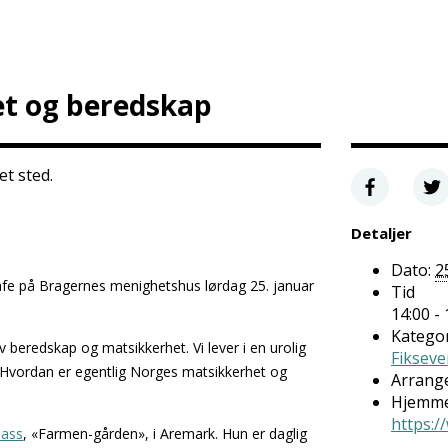
t og beredskap
t sted.
Detaljer
Dato:
2
e på Bragernes menighetshus lørdag 25. januar
Tid
14:00 - 
Kategor
v beredskap og matsikkerhet. Vi lever i en urolig
Fikseve
 Hvordan er egentlig Norges matsikkerhet og
Arrang
Hjemme
https:
ass
, «Farmen-gården», i Aremark. Hun er daglig