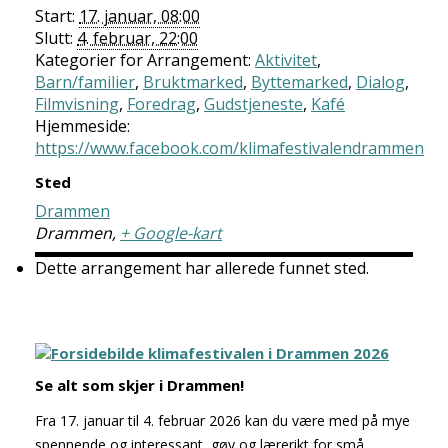
Start:
17. januar, 08:00
Slutt:
4. februar, 22:00
Kategorier for Arrangement:
Aktivitet
,
Barn/familier
,
Bruktmarked
,
Byttemarked
,
Dialog
,
Filmvisning
,
Foredrag
,
Gudstjeneste
,
Kafé
Hjemmeside:
https://www.facebook.com/klimafestivalendrammen
Sted
Drammen
Drammen
,
+ Google-kart
Dette arrangement har allerede funnet sted.
Se alt som skjer i Drammen!
Fra 17. januar til 4. februar 2026 kan du være med på mye
spennende og interessant, gøy og lærerikt for små,