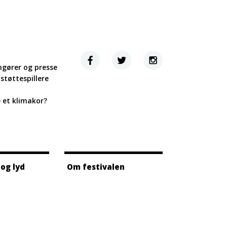
ngører og presse
støttespillere
e et klimakor?
 og lyd
Om festivalen