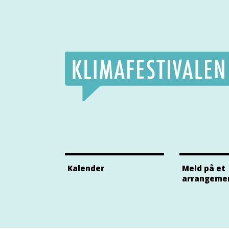
Klimafestivalens Facebook side
Klimafestivalens Twitter side
Klimafestivalens Instagram side
Kalender
Meld på et
arrangeme