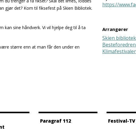
om du trenger å få fikset? Skal det limes, loddes
https://www.f
n gjør det? Kom til fiksefest på Skien Bibliotek.
 kan sine håndverk. Vi vil hjelpe deg til å ta
Arrangører
Skien bibliotek
Besteforedren
e være større enn at man får den under en
Klimafestivale
Paragraf 112
Festival-TV
nt