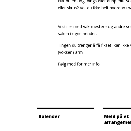
Har du en ting, dings eller duppeditt s
eller skrus? Vet du ikke helt hvordan ma
Vi stiller med vaktmestere og andre som
saken i egne hender.
Tingen du trenger å få fikset, kan ikk
(voksen) arm.
Følg med for mer info.
Kalender
Meld på et
arrangeme