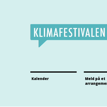
Klimafestivalens Facebook side
Klimafestivalens Twitter side
Klimafestivalens Instagram side
Kalender
Meld på et
arrangeme