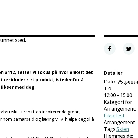
unnet sted.
§112, setter vi fokus på hvor enkelt det
Detaljer
tt resirkulere et produkt, istedenfor å
Dato:
25. janu
i fikser med deg.
Tid
12:00 - 15:00
Kategori for
Arrangement:
orbrukskulturen til en inspirerende grønn,
Fiksefest
ennom samarbeid og læring vil vi hjelpe deg til å
Arrangement
Tags:
Skien
Hjemmeside: