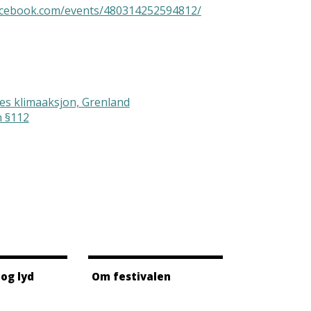
acebook.com/events/480314252594812/
es klimaaksjon, Grenland
n §112
 og lyd
Om festivalen