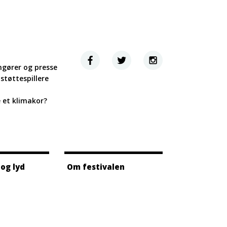
ngører og presse
støttespillere
e et klimakor?
 og lyd
Om festivalen