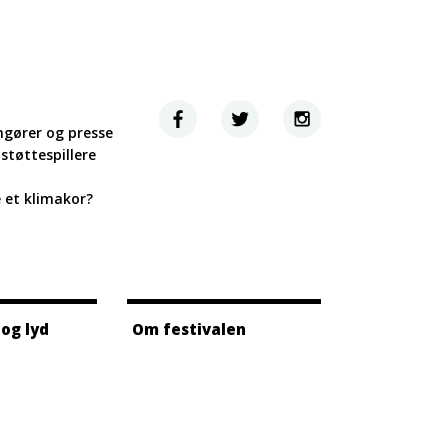
ngører og presse
støttespillere
e et klimakor?
 og lyd
Om festivalen