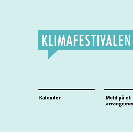
Klimafestivalens Facebook side
Klimafestivalens Twitter side
Klimafestivalens Instagram side
Kalender
Meld på et
arrangeme