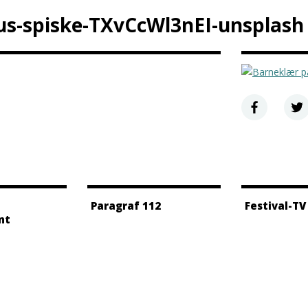
s-spiske-TXvCcWl3nEI-unsplash
Paragraf 112
Festival-TV
nt