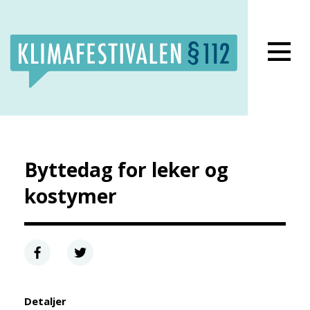
lens Facebook side
Klimafestivalens Twitter side
Klimafestivalens Instagram side
Byttedag for leker og
kostymer
Detaljer