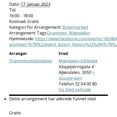
Dato:
17. januar 2023
Tid
16:00 - 18:00
Kostnad:
Gratis
Kategori for Arrangement:
Byttemarked
Arrangement Tags:
Drammen
,
Mjøndalen
Hjemmeside:
https://www.facebook.com/events/16048
acontext=%7B%22event_action_history%22%3A[%7
Arrangør
Sted
Drammensbiblioteket
Mjøndalen bibliotek
Klopptjernsgata 4
Mjøndalen
,
3050
+
Google-kart
Telefon
32 04 00 80
Vis Sted nettside
Dette arrangement har allerede funnet sted.
Gratis