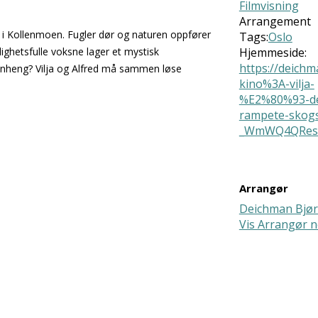
Filmvisning
Arrangement
e i Kollenmoen. Fugler dør og naturen oppfører
Tags:
Oslo
ghetsfulle voksne lager et mystisk
Hjemmeside:
https://deich
nheng? Vilja og Alfred må sammen løse
kino%3A-vilja-
%E2%80%93-d
rampete-skog
_WmWQ4QRes
Arrangør
Deichman Bjør
Vis Arrangør n