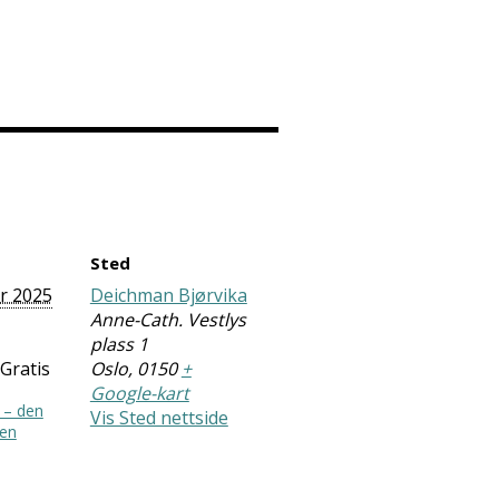
Sted
ar 2025
Deichman Bjørvika
Anne-Cath. Vestlys
plass 1
Gratis
Oslo
,
0150
+
Google-kart
a – den
Vis Sted nettside
en