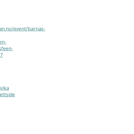
man.no/event/barnas-
en-
sfeen-
7
vika
ettside