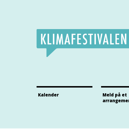
Klimafestivalens Facebook side
Klimafestivalens Twitter side
Klimafestivalens Instagram side
Kalender
Meld på et
arrangeme