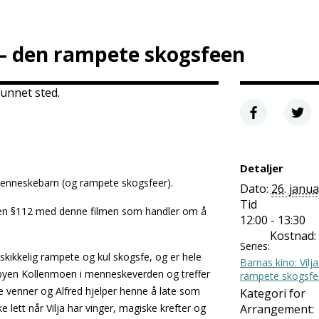
a – den rampete skogsfeen
unnet sted.
Detaljer
enneskebarn (og rampete skogsfeer).
Dato:
26. janu
Tid
len §112 med denne filmen som handler om å
12:00 - 13:30
Kostnad:
Series:
 skikkelig rampete og kul skogsfe, og er hele
Barnas kino: Vilj
byen Kollenmoen i menneskeverden og treffer
rampete skogsfe
ode venner og Alfred hjelper henne å late som
Kategori for
 lett når Vilja har vinger, magiske krefter og
Arrangement: