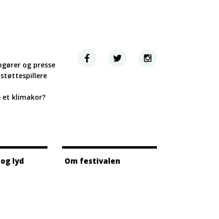
ngører og presse
støttespillere
e et klimakor?
 og lyd
Om festivalen