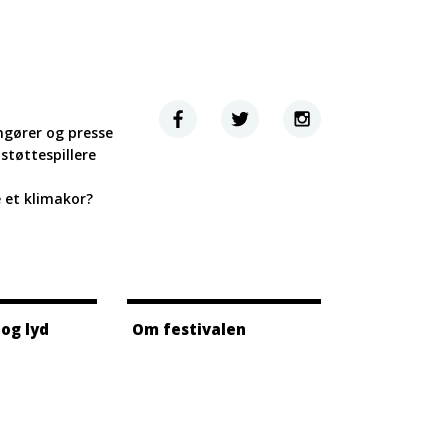
ngører og presse
støttespillere
e et klimakor?
 og lyd
Om festivalen