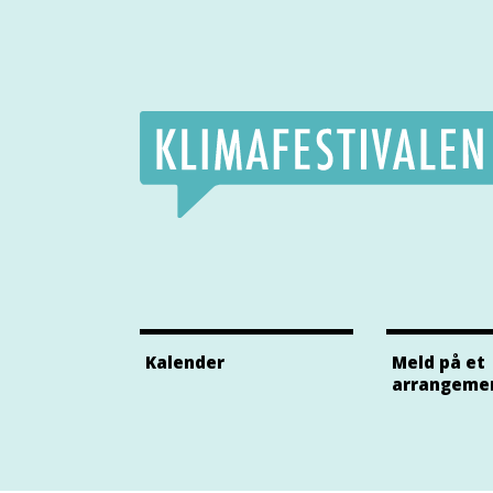
Klimafestivalens Facebook side
Klimafestivalens Twitter side
Klimafestivalens Instagram side
Kalender
Meld på et
arrangeme