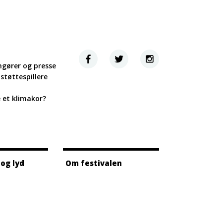
ngører og presse
støttespillere
e et klimakor?
 og lyd
Om festivalen