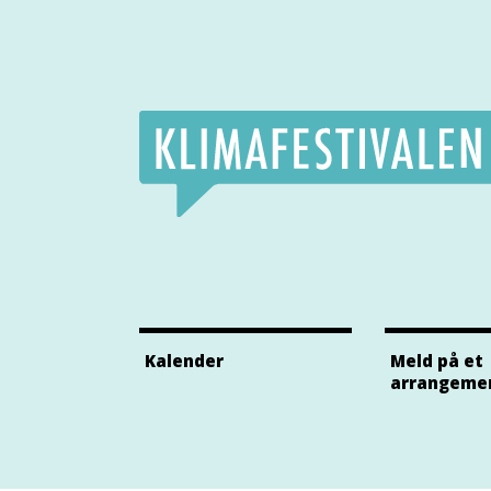
Klimafestivalens Facebook side
Klimafestivalens Twitter side
Klimafestivalens Instagram side
Kalender
Meld på et
arrangeme