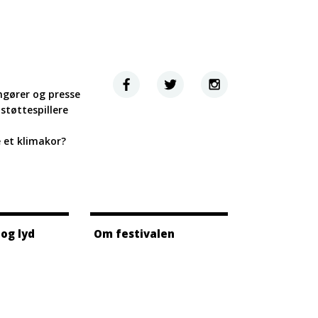
ngører og presse
støttespillere
e et klimakor?
 og lyd
Om festivalen