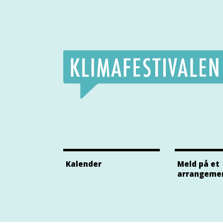
Klimafestivalens Facebook side
Klimafestivalens Twitter side
Klimafestivalens Instagram side
Kalender
Meld på et
arrangeme